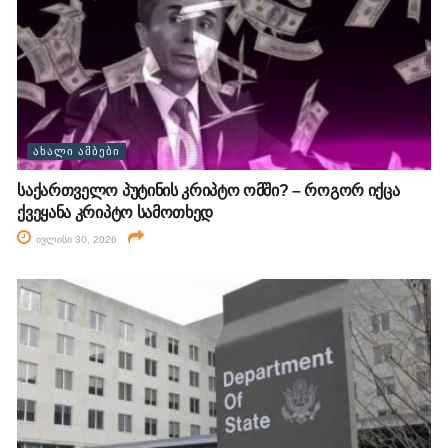
ᲐᲮᲐᲚᲘ ᲐᲛᲑᲔᲑᲘ
საქართველო პუტინის კრიპტო ომში? – როგორ იქცა
ქვეყანა კრიპტო სამოთხედ
ივლისი 30, 2026