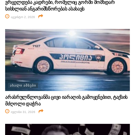
ვრცელდება კადრები, რომელიც გორში მომხდარ
სისხლიან ანგარიშსწორებას ასახავს
აგვისტო 2, 2026
ᲐᲮᲐᲚᲘ ᲐᲛᲑᲔᲑᲘ
არასრულწლოვანმა ცივი იარაღის გამოყენებით, ტაქსის
მძღოლი დაჭრა
ივლისი 31, 2026