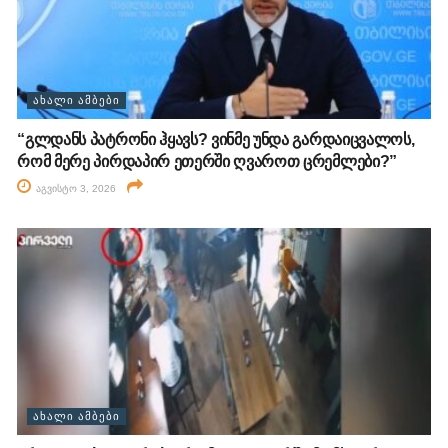
ᲐᲮᲐᲚᲘ ᲐᲛᲑᲔᲑᲘ
“გლდანს პატრონი ჰყავს? ვინმე უნდა გარდაიცვალოს,
რომ მერე პირდაპირ ეთერში ღვაროთ ცრემლები?”
აგვისტო 3, 2026
ᲐᲮᲐᲚᲘ ᲐᲛᲑᲔᲑᲘ