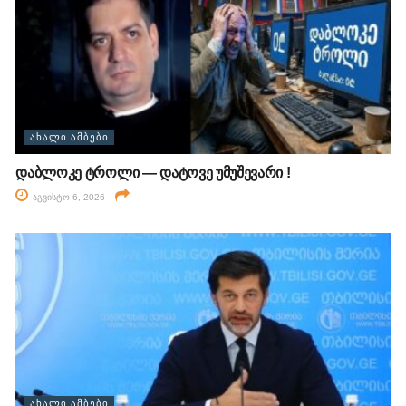
ᲐᲮᲐᲚᲘ ᲐᲛᲑᲔᲑᲘ
დაბლოკე ტროლი — დატოვე უმუშევარი !
აგვისტო 6, 2026
ᲐᲮᲐᲚᲘ ᲐᲛᲑᲔᲑᲘ