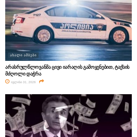
ᲐᲮᲐᲚᲘ ᲐᲛᲑᲔᲑᲘ
არასრულწლოვანმა ცივი იარაღის გამოყენებით, ტაქსის
მძღოლი დაჭრა
ივლისი 31, 2026