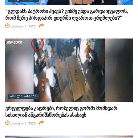
“გლდანს პატრონი ჰყავს? ვინმე უნდა გარდაიცვალოს,
რომ მერე პირდაპირ ეთერში ღვაროთ ცრემლები?”
აგვისტო 3, 2026
ᲐᲮᲐᲚᲘ ᲐᲛᲑᲔᲑᲘ
ვრცელდება კადრები, რომელიც გორში მომხდარ
სისხლიან ანგარიშსწორებას ასახავს
აგვისტო 2, 2026