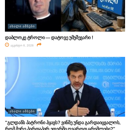
ᲐᲮᲐᲚᲘ ᲐᲛᲑᲔᲑᲘ
დაბლოკე ტროლი — დატოვე უმუშევარი !
აგვისტო 6, 2026
ᲐᲮᲐᲚᲘ ᲐᲛᲑᲔᲑᲘ
“გლდანს პატრონი ჰყავს? ვინმე უნდა გარდაიცვალოს,
რომ მერე პირდაპირ ეთერში ღვაროთ ცრემლები?”