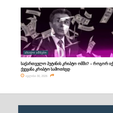
ᲐᲮᲐᲚᲘ ᲐᲛᲑᲔᲑᲘ
საქართველო პუტინის კრიპტო ომში? – როგორ იქ
ქვეყანა კრიპტო სამოთხედ
ივლისი 30, 2026