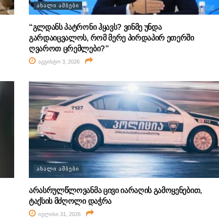
ᲐᲮᲐᲚᲘ ᲐᲛᲑᲔᲑᲘ
“გლდანს პატრონი ჰყავს? ვინმე უნდა
გარდაიცვალოს, რომ მერე პირდაპირ ეთერში
ღვაროთ ცრემლები?”
აგვისტო 3, 2026
ᲐᲮᲐᲚᲘ ᲐᲛᲑᲔᲑᲘ
არასრულწლოვანმა ცივი იარაღის გამოყენებით,
ტაქსის მძღოლი დაჭრა
ივლისი 31, 2026