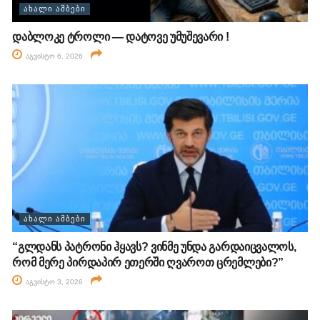
ᲐᲮᲐᲚᲘ ᲐᲛᲑᲔᲑᲘ
დაბლოკე ტროლი — დატოვე უმუშევარი !
აგვისტო 6, 2026
ᲐᲮᲐᲚᲘ ᲐᲛᲑᲔᲑᲘ
“გლდანს პატრონი ჰყავს? ვინმე უნდა გარდაიცვალოს,
რომ მერე პირდაპირ ეთერში ღვაროთ ცრემლები?”
აგვისტო 3, 2026