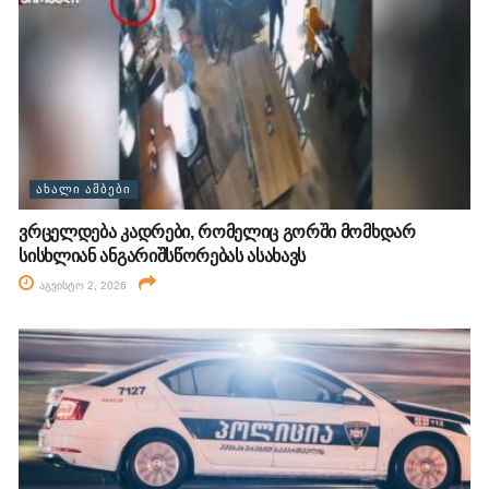
ᲐᲮᲐᲚᲘ ᲐᲛᲑᲔᲑᲘ
ვრცელდება კადრები, რომელიც გორში მომხდარ
სისხლიან ანგარიშსწორებას ასახავს
აგვისტო 2, 2026