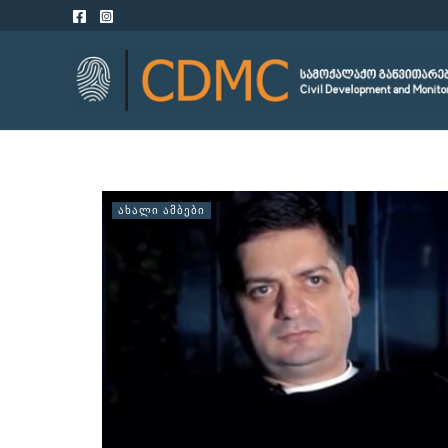
ᲐᲮᲐᲚᲘ ᲐᲛᲑᲔᲑᲘ