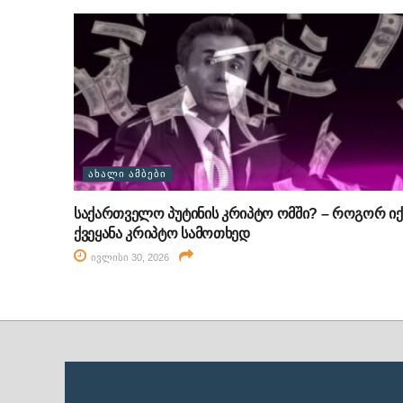
ᲐᲮᲐᲚᲘ ᲐᲛᲑᲔᲑᲘ
საქართველო პუტინის კრიპტო ომში? – როგორ იქ
ქვეყანა კრიპტო სამოთხედ
ივლისი 30, 2026