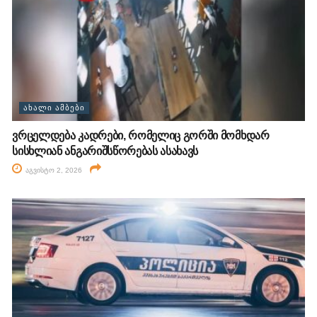
ᲐᲮᲐᲚᲘ ᲐᲛᲑᲔᲑᲘ
ვრცელდება კადრები, რომელიც გორში მომხდარ
სისხლიან ანგარიშსწორებას ასახავს
აგვისტო 2, 2026