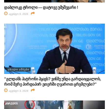
დაბლოკე ტროლი — დატოვე უმუშევარი !
აგვისტო 6, 2026
ᲐᲮᲐᲚᲘ ᲐᲛᲑᲔᲑᲘ
“გლდანს პატრონი ჰყავს? ვინმე უნდა გარდაიცვალოს,
რომ მერე პირდაპირ ეთერში ღვაროთ ცრემლები?”
აგვისტო 3, 2026