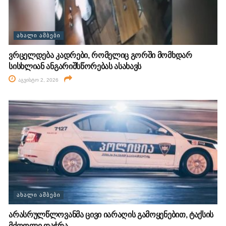
ᲐᲮᲐᲚᲘ ᲐᲛᲑᲔᲑᲘ
ვრცელდება კადრები, რომელიც გორში მომხდარ
სისხლიან ანგარიშსწორებას ასახავს
აგვისტო 2, 2026
ᲐᲮᲐᲚᲘ ᲐᲛᲑᲔᲑᲘ
არასრულწლოვანმა ცივი იარაღის გამოყენებით, ტაქსის
მძღოლი დაჭრა