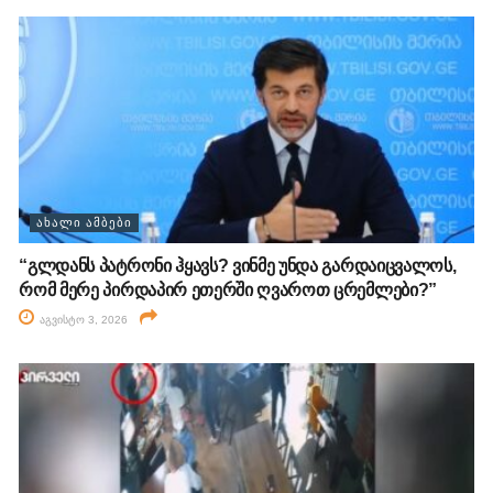
ᲐᲮᲐᲚᲘ ᲐᲛᲑᲔᲑᲘ
“გლდანს პატრონი ჰყავს? ვინმე უნდა გარდაიცვალოს,
რომ მერე პირდაპირ ეთერში ღვაროთ ცრემლები?”
აგვისტო 3, 2026