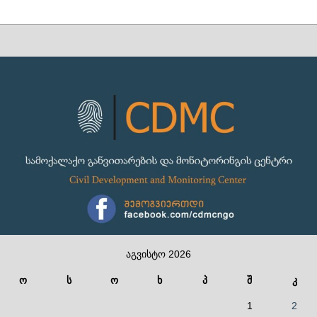
აგვისტო 2026
ო
ს
ო
ხ
პ
შ
კ
1
2