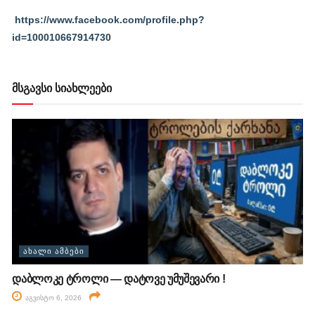
https://www.facebook.com/profile.php?
id=100010667914730
მსგავსი სიახლეები
ᲐᲮᲐᲚᲘ ᲐᲛᲑᲔᲑᲘ
დაბლოკე ტროლი — დატოვე უმუშევარი !
აგვისტო 6, 2026