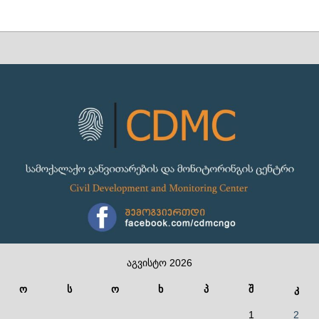
აგვისტო 2026
ო
ს
ო
ხ
პ
შ
კ
1
2