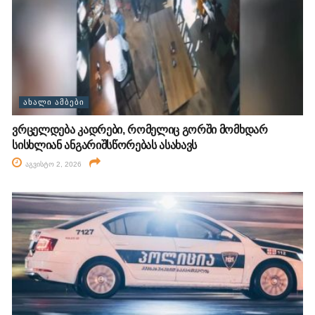
ᲐᲮᲐᲚᲘ ᲐᲛᲑᲔᲑᲘ
ვრცელდება კადრები, რომელიც გორში მომხდარ
სისხლიან ანგარიშსწორებას ასახავს
აგვისტო 2, 2026