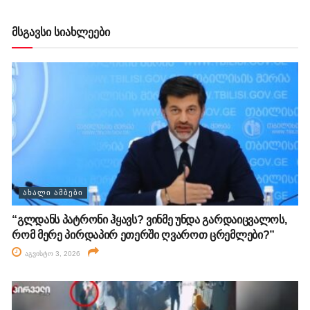
მსგავსი სიახლეები
ᲐᲮᲐᲚᲘ ᲐᲛᲑᲔᲑᲘ
“გლდანს პატრონი ჰყავს? ვინმე უნდა გარდაიცვალოს,
რომ მერე პირდაპირ ეთერში ღვაროთ ცრემლები?”
აგვისტო 3, 2026