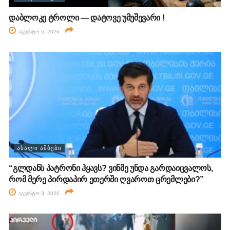
დაბლოკე ტროლი — დატოვე უმუშევარი !
აგვისტო 6, 2026
ᲐᲮᲐᲚᲘ ᲐᲛᲑᲔᲑᲘ
“გლდანს პატრონი ჰყავს? ვინმე უნდა გარდაიცვალოს,
რომ მერე პირდაპირ ეთერში ღვაროთ ცრემლები?”
აგვისტო 3, 2026