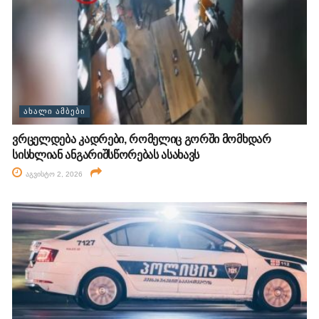
ᲐᲮᲐᲚᲘ ᲐᲛᲑᲔᲑᲘ
ვრცელდება კადრები, რომელიც გორში მომხდარ
სისხლიან ანგარიშსწორებას ასახავს
აგვისტო 2, 2026