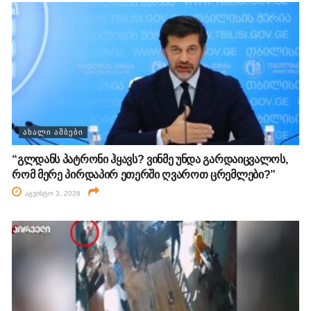
ᲐᲮᲐᲚᲘ ᲐᲛᲑᲔᲑᲘ
“გლდანს პატრონი ჰყავს? ვინმე უნდა გარდაიცვალოს,
რომ მერე პირდაპირ ეთერში ღვაროთ ცრემლები?”
აგვისტო 3, 2026