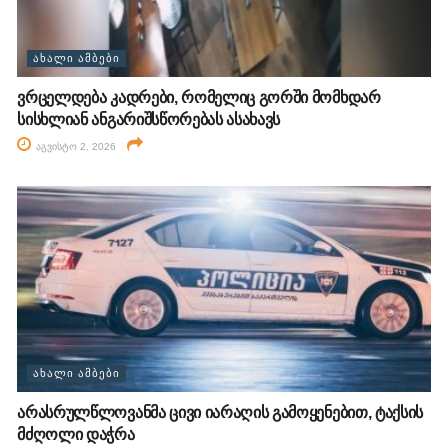
ᲐᲮᲐᲚᲘ ᲐᲛᲑᲔᲑᲘ
ვრცელდება კადრები, რომელიც გორში მომხდარ
სისხლიან ანგარიშსწორებას ასახავს
აგვისტო 2, 2026
ᲐᲮᲐᲚᲘ ᲐᲛᲑᲔᲑᲘ
არასრულწლოვანმა ცივი იარაღის გამოყენებით, ტაქსის
მძღოლი დაჭრა