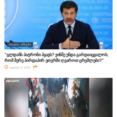
ᲐᲮᲐᲚᲘ ᲐᲛᲑᲔᲑᲘ
“გლდანს პატრონი ჰყავს? ვინმე უნდა გარდაიცვალოს,
რომ მერე პირდაპირ ეთერში ღვაროთ ცრემლები?”
აგვისტო 3, 2026