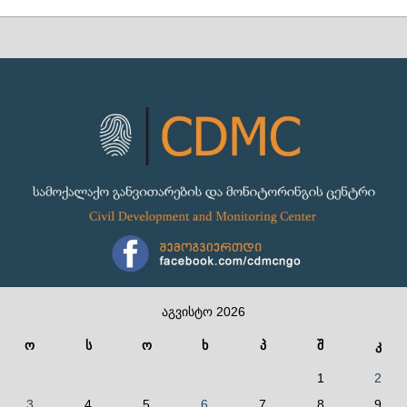
აგვისტო 2026
ო
ს
ო
ხ
პ
შ
კ
1
2
3
4
5
6
7
8
9