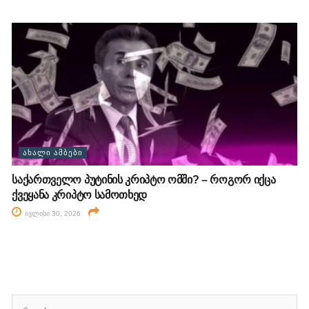
ᲐᲮᲐᲚᲘ ᲐᲛᲑᲔᲑᲘ
საქართველო პუტინის კრიპტო ომში? – როგორ იქცა
ქვეყანა კრიპტო სამოთხედ
ივლისი 30, 2026