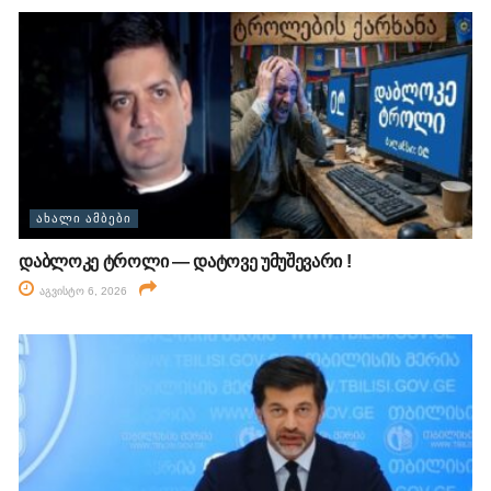
ᲐᲮᲐᲚᲘ ᲐᲛᲑᲔᲑᲘ
დაბლოკე ტროლი — დატოვე უმუშევარი !
აგვისტო 6, 2026