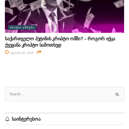
ᲐᲮᲐᲚᲘ ᲐᲛᲑᲔᲑᲘ
საქართველო პუტინის კრიპტო ომში? – როგორ იქცა
ქვეყანა კრიპტო სამოთხედ
ივლისი 30, 2026
საინტერესოა