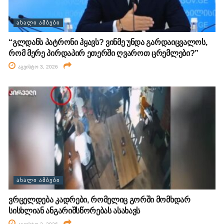
ᲐᲮᲐᲚᲘ ᲐᲛᲑᲔᲑᲘ
“გლდანს პატრონი ჰყავს? ვინმე უნდა გარდაიცვალოს,
რომ მერე პირდაპირ ეთერში ღვაროთ ცრემლები?”
აგვისტო 3, 2026
ᲐᲮᲐᲚᲘ ᲐᲛᲑᲔᲑᲘ
ვრცელდება კადრები, რომელიც გორში მომხდარ
სისხლიან ანგარიშსწორებას ასახავს