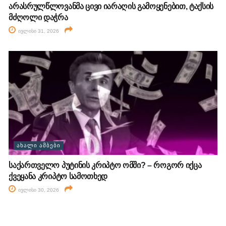
არასრულწლოვანმა ცივი იარაღის გამოყენებით, ტაქსის
მძღოლი დაჭრა
ივლისი 31, 2026
ᲐᲮᲐᲚᲘ ᲐᲛᲑᲔᲑᲘ
საქართველო პუტინის კრიპტო ომში? – როგორ იქცა
ქვეყანა კრიპტო სამოთხედ
ივლისი 30, 2026