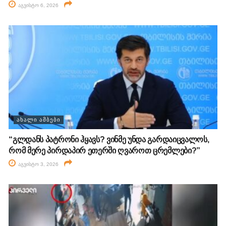
აგვისტო 6, 2026
ᲐᲮᲐᲚᲘ ᲐᲛᲑᲔᲑᲘ
“გლდანს პატრონი ჰყავს? ვინმე უნდა გარდაიცვალოს,
რომ მერე პირდაპირ ეთერში ღვაროთ ცრემლები?”
აგვისტო 3, 2026