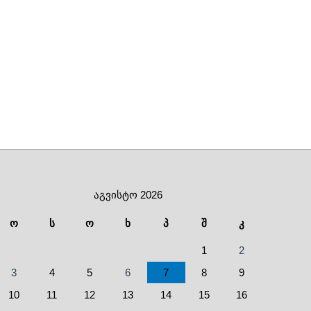
აგვისტო 2026
ო
ს
ო
ხ
პ
შ
კ
1
2
3
4
5
6
7
8
9
10
11
12
13
14
15
16