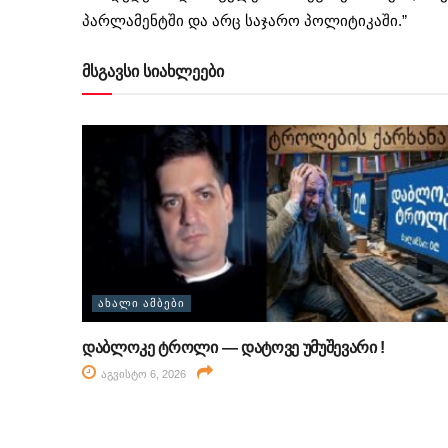
პარლამენტში და არც საჯარო პოლიტიკაში.”
მსგავსი სიახლეები
ᲐᲮᲐᲚᲘ ᲐᲛᲑᲔᲑᲘ
დაბლოკე ტროლი — დატოვე უმუშევარი !
აგვისტო 6, 2026