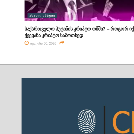
ᲐᲮᲐᲚᲘ ᲐᲛᲑᲔᲑᲘ
საქართველო პუტინის კრიპტო ომში? – როგორ იქ
ქვეყანა კრიპტო სამოთხედ
ივლისი 30, 2026