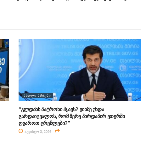
ᲐᲮᲐᲚᲘ ᲐᲛᲑᲔᲑᲘ
“გლდანს პატრონი ჰყავს? ვინმე უნდა
გარდაიცვალოს, რომ მერე პირდაპირ ეთერში
ღვაროთ ცრემლები?”
აგვისტო 3, 2026