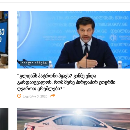
ᲐᲮᲐᲚᲘ ᲐᲛᲑᲔᲑᲘ
“გლდანს პატრონი ჰყავს? ვინმე უნდა
გარდაიცვალოს, რომ მერე პირდაპირ ეთერში
ღვაროთ ცრემლები?”
აგვისტო 3, 2026