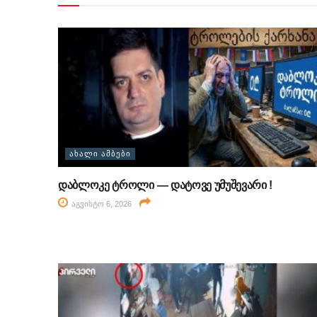
ᲐᲮᲐᲚᲘ ᲐᲛᲑᲔᲑᲘ
დაბლოკე ტროლი — დატოვე უმუშევარი !
აგვისტო 6, 2026