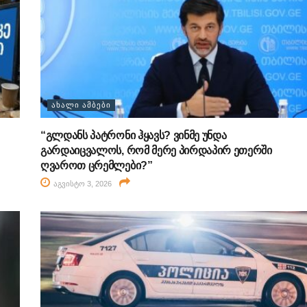
ᲐᲮᲐᲚᲘ ᲐᲛᲑᲔᲑᲘ
“გლდანს პატრონი ჰყავს? ვინმე უნდა
გარდაიცვალოს, რომ მერე პირდაპირ ეთერში
ღვაროთ ცრემლები?”
აგვისტო 3, 2026