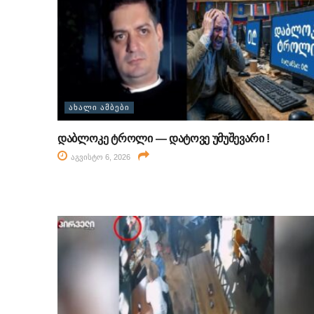
ᲐᲮᲐᲚᲘ ᲐᲛᲑᲔᲑᲘ
დაბლოკე ტროლი — დატოვე უმუშევარი !
აგვისტო 6, 2026