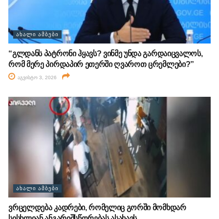
ᲐᲮᲐᲚᲘ ᲐᲛᲑᲔᲑᲘ
“გლდანს პატრონი ჰყავს? ვინმე უნდა გარდაიცვალოს,
რომ მერე პირდაპირ ეთერში ღვაროთ ცრემლები?”
აგვისტო 3, 2026
ᲐᲮᲐᲚᲘ ᲐᲛᲑᲔᲑᲘ
ვრცელდება კადრები, რომელიც გორში მომხდარ
სისხლიან ანგარიშსწორებას ასახავს