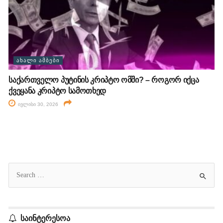
ᲐᲮᲐᲚᲘ ᲐᲛᲑᲔᲑᲘ
საქართველო პუტინის კრიპტო ომში? – როგორ იქცა
ქვეყანა კრიპტო სამოთხედ
ივლისი 30, 2026
საინტერესოა