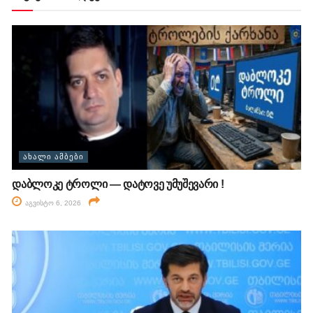
ᲐᲮᲐᲚᲘ ᲐᲛᲑᲔᲑᲘ
დაბლოკე ტროლი — დატოვე უმუშევარი !
აგვისტო 6, 2026