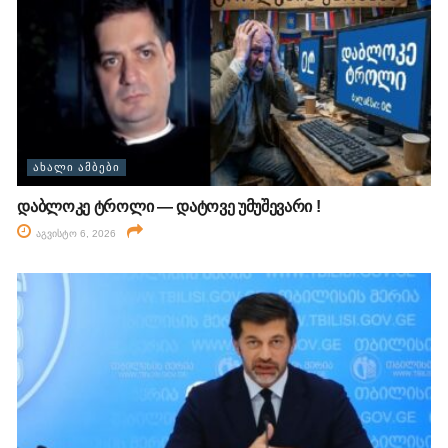
ᲐᲮᲐᲚᲘ ᲐᲛᲑᲔᲑᲘ
დაბლოკე ტროლი — დატოვე უმუშევარი !
აგვისტო 6, 2026