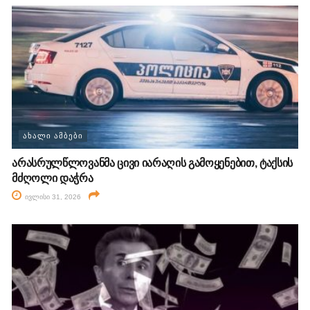
ᲐᲮᲐᲚᲘ ᲐᲛᲑᲔᲑᲘ
არასრულწლოვანმა ცივი იარაღის გამოყენებით, ტაქსის
მძღოლი დაჭრა
ივლისი 31, 2026