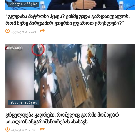
ᲐᲮᲐᲚᲘ ᲐᲛᲑᲔᲑᲘ
“გლდანს პატრონი ჰყავს? ვინმე უნდა გარდაიცვალოს,
რომ მერე პირდაპირ ეთერში ღვაროთ ცრემლები?”
აგვისტო 3, 2026
ᲐᲮᲐᲚᲘ ᲐᲛᲑᲔᲑᲘ
ვრცელდება კადრები, რომელიც გორში მომხდარ
სისხლიან ანგარიშსწორებას ასახავს
აგვისტო 2, 2026