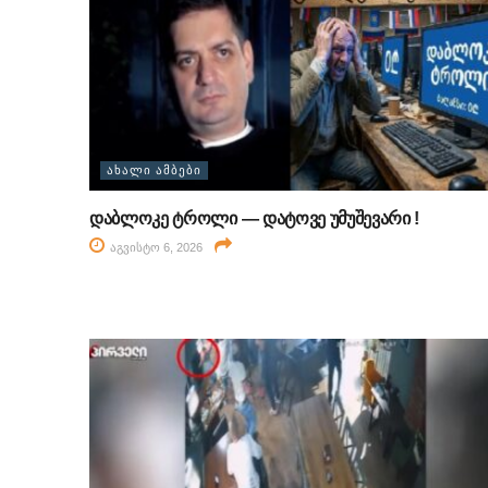
ᲐᲮᲐᲚᲘ ᲐᲛᲑᲔᲑᲘ
დაბლოკე ტროლი — დატოვე უმუშევარი !
აგვისტო 6, 2026