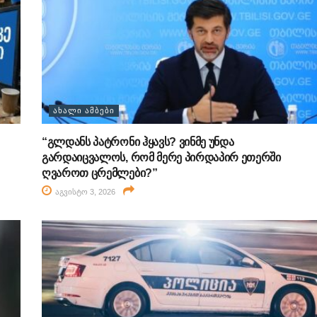
ᲐᲮᲐᲚᲘ ᲐᲛᲑᲔᲑᲘ
“გლდანს პატრონი ჰყავს? ვინმე უნდა
გარდაიცვალოს, რომ მერე პირდაპირ ეთერში
ღვაროთ ცრემლები?”
აგვისტო 3, 2026