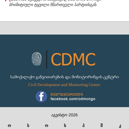
პრიმიტიული ტყუილი მმართველი პარტიისგან
აგვისტო 2026
ო
ს
ო
ხ
პ
შ
კ