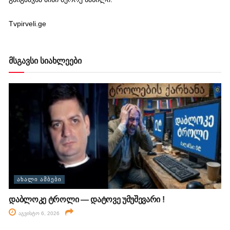
Tvpirveli.ge
მსგავსი სიახლეები
ᲐᲮᲐᲚᲘ ᲐᲛᲑᲔᲑᲘ
დაბლოკე ტროლი — დატოვე უმუშევარი !
აგვისტო 6, 2026