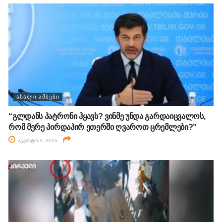
ᲐᲮᲐᲚᲘ ᲐᲛᲑᲔᲑᲘ
“გლდანს პატრონი ჰყავს? ვინმე უნდა გარდაიცვალოს,
რომ მერე პირდაპირ ეთერში ღვაროთ ცრემლები?”
აგვისტო 3, 2026