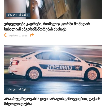
ᲐᲮᲐᲚᲘ ᲐᲛᲑᲔᲑᲘ
ვრცელდება კადრები, რომელიც გორში მომხდარ
სისხლიან ანგარიშსწორებას ასახავს
აგვისტო 2, 2026
ᲐᲮᲐᲚᲘ ᲐᲛᲑᲔᲑᲘ
არასრულწლოვანმა ცივი იარაღის გამოყენებით, ტაქსის
მძღოლი დაჭრა