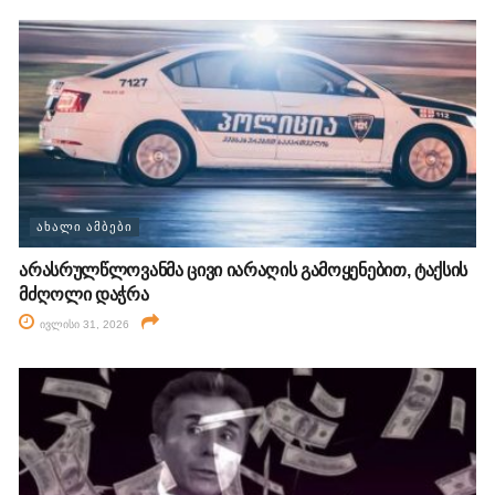
ᲐᲮᲐᲚᲘ ᲐᲛᲑᲔᲑᲘ
არასრულწლოვანმა ცივი იარაღის გამოყენებით, ტაქსის
მძღოლი დაჭრა
ივლისი 31, 2026