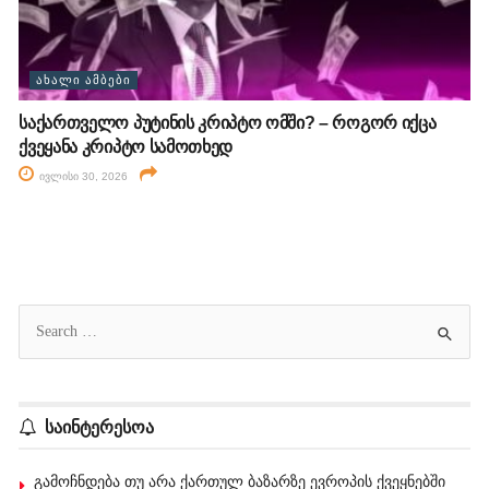
ᲐᲮᲐᲚᲘ ᲐᲛᲑᲔᲑᲘ
საქართველო პუტინის კრიპტო ომში? – როგორ იქცა
ქვეყანა კრიპტო სამოთხედ
ივლისი 30, 2026
საინტერესოა
გამოჩნდება თუ არა ქართულ ბაზარზე ევროპის ქვეყნებში