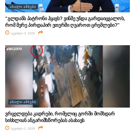
ᲐᲮᲐᲚᲘ ᲐᲛᲑᲔᲑᲘ
“გლდანს პატრონი ჰყავს? ვინმე უნდა გარდაიცვალოს,
რომ მერე პირდაპირ ეთერში ღვაროთ ცრემლები?”
აგვისტო 3, 2026
ᲐᲮᲐᲚᲘ ᲐᲛᲑᲔᲑᲘ
ვრცელდება კადრები, რომელიც გორში მომხდარ
სისხლიან ანგარიშსწორებას ასახავს
აგვისტო 2, 2026