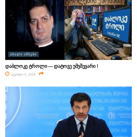
ᲐᲮᲐᲚᲘ ᲐᲛᲑᲔᲑᲘ
დაბლოკე ტროლი — დატოვე უმუშევარი !
აგვისტო 6, 2026