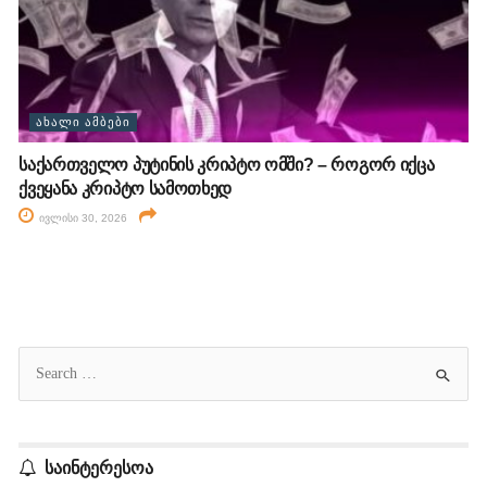
ᲐᲮᲐᲚᲘ ᲐᲛᲑᲔᲑᲘ
საქართველო პუტინის კრიპტო ომში? – როგორ იქცა
ქვეყანა კრიპტო სამოთხედ
ივლისი 30, 2026
საინტერესოა