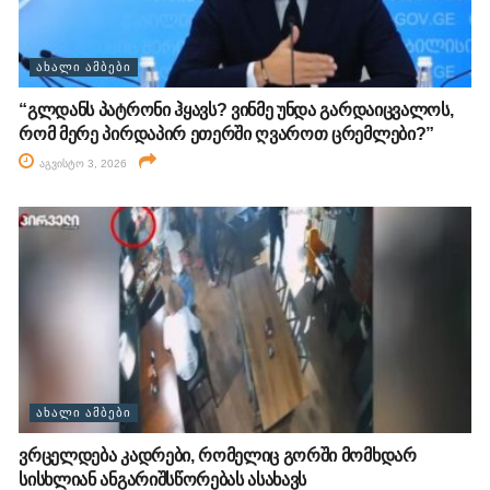
ᲐᲮᲐᲚᲘ ᲐᲛᲑᲔᲑᲘ
“გლდანს პატრონი ჰყავს? ვინმე უნდა გარდაიცვალოს,
რომ მერე პირდაპირ ეთერში ღვაროთ ცრემლები?”
აგვისტო 3, 2026
ᲐᲮᲐᲚᲘ ᲐᲛᲑᲔᲑᲘ
ვრცელდება კადრები, რომელიც გორში მომხდარ
სისხლიან ანგარიშსწორებას ასახავს