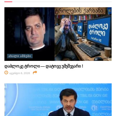
ᲐᲮᲐᲚᲘ ᲐᲛᲑᲔᲑᲘ
დაბლოკე ტროლი — დატოვე უმუშევარი !
აგვისტო 6, 2026