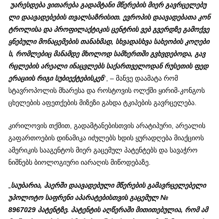
უარესდება
ვითარება
გადამტანი
მწერების
მიერ
გავრცელებუ
ლი
დაავადებების
თვალსაზრისით
.
ევროპის
დაავადებათა
კონ
ტროლისა
და
პროფილაქტიკის
ცენტრის
ვებ
გვერდზე
გამოქვე
ყნებული
მონაცემების
თანახმად
,
სხვადასხვა
სახეობის
კოღები
ს
,
რომლებიც
მანამდე
მხოლოდ
სამხერთში
გვხვდებოდა
,
გავ
რცლების
არეალი
ინაცვლებს
საქართველოდან
რუსეთის
ფედ
ერაციის
რიგი
სუბიექტებისკენ
“, – მანვე დაამატა რომ
სტავროპოლის მხარესა და როსტოვის ოლქში ყირიმ-კონგოს
ცხელების აფეთქების მიზეზი გახდა ტკიპების გავრცელება.
კირილოვის თქმით, გადამტანებისთვის არატიპური, არეალის
გაფართოების დინამიკა იძულებს ხდის ყურადღება მიაქციოს
ამერიკის სააგენტოს მიერ გაცემულ პატენტებს და სავაჭრო
ნიშნებს ბიოლოგიური იარაღის მიწოდებაზე.
„
საუბარია
,
ჰაერში
დაავადებული
მწერების
გამავრცელებელი
უპოლოტო
საფრენი
აპარატებისთვის
გაცემულ
№
8967029
პატენტზე
.
პატენტის
აღწერაში
მითითებულია
,
რომ
ამ