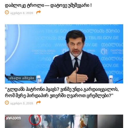
დაბლოკე ტროლი — დატოვე უმუშევარი !
აგვისტო 6, 2026
ᲐᲮᲐᲚᲘ ᲐᲛᲑᲔᲑᲘ
“გლდანს პატრონი ჰყავს? ვინმე უნდა გარდაიცვალოს,
რომ მერე პირდაპირ ეთერში ღვაროთ ცრემლები?”
აგვისტო 3, 2026