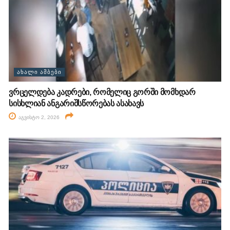
ᲐᲮᲐᲚᲘ ᲐᲛᲑᲔᲑᲘ
ვრცელდება კადრები, რომელიც გორში მომხდარ
სისხლიან ანგარიშსწორებას ასახავს
აგვისტო 2, 2026