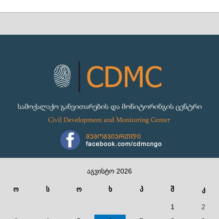
აგვისტო 2026
ო
ს
ო
ხ
პ
შ
კ
1
2