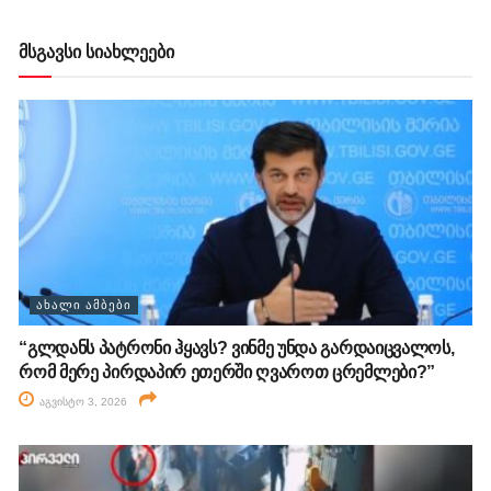
მსგავსი სიახლეები
ᲐᲮᲐᲚᲘ ᲐᲛᲑᲔᲑᲘ
“გლდანს პატრონი ჰყავს? ვინმე უნდა გარდაიცვალოს,
რომ მერე პირდაპირ ეთერში ღვაროთ ცრემლები?”
აგვისტო 3, 2026