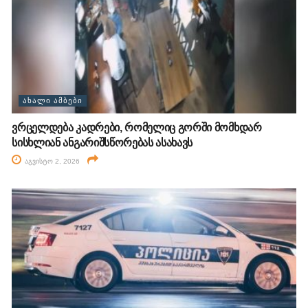
ᲐᲮᲐᲚᲘ ᲐᲛᲑᲔᲑᲘ
ვრცელდება კადრები, რომელიც გორში მომხდარ
სისხლიან ანგარიშსწორებას ასახავს
აგვისტო 2, 2026