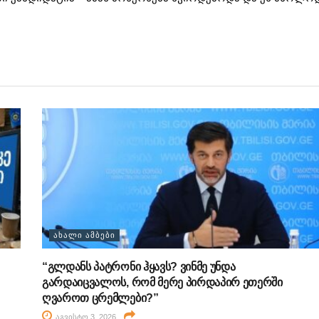
ᲐᲮᲐᲚᲘ ᲐᲛᲑᲔᲑᲘ
“გლდანს პატრონი ჰყავს? ვინმე უნდა
გარდაიცვალოს, რომ მერე პირდაპირ ეთერში
ღვაროთ ცრემლები?”
აგვისტო 3, 2026