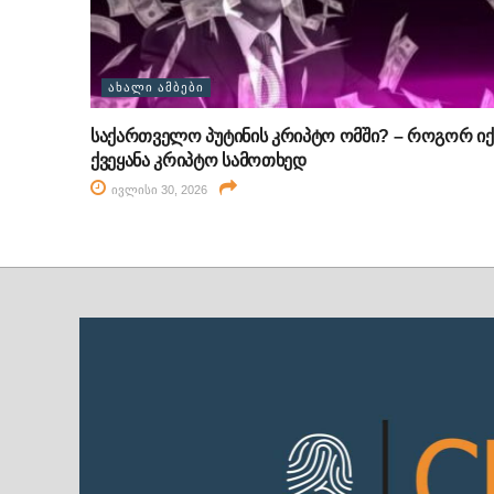
ᲐᲮᲐᲚᲘ ᲐᲛᲑᲔᲑᲘ
საქართველო პუტინის კრიპტო ომში? – როგორ იქ
ქვეყანა კრიპტო სამოთხედ
ივლისი 30, 2026