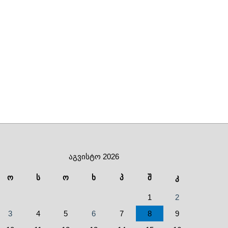
აგვისტო 2026
ო
ს
ო
ხ
პ
შ
კ
1
2
3
4
5
6
7
8
9