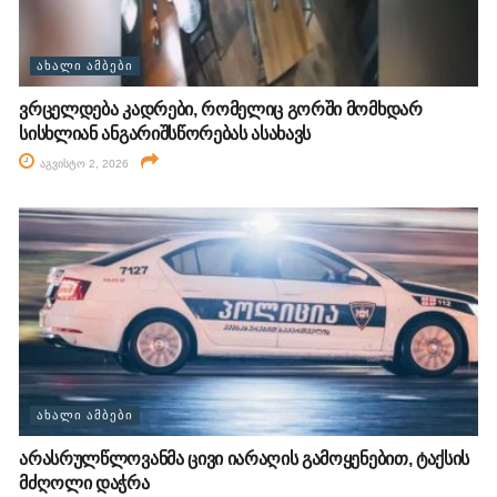
ᲐᲮᲐᲚᲘ ᲐᲛᲑᲔᲑᲘ
ვრცელდება კადრები, რომელიც გორში მომხდარ
სისხლიან ანგარიშსწორებას ასახავს
აგვისტო 2, 2026
ᲐᲮᲐᲚᲘ ᲐᲛᲑᲔᲑᲘ
არასრულწლოვანმა ცივი იარაღის გამოყენებით, ტაქსის
მძღოლი დაჭრა