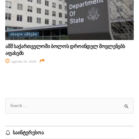
ᲐᲮᲐᲚᲘ ᲐᲛᲑᲔᲑᲘ
აშშ საქართველოში ბოლოს დროინდელ მოვლენებს
აფასებს
ივლისი 28, 2026
საინტერესოა