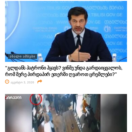
ᲐᲮᲐᲚᲘ ᲐᲛᲑᲔᲑᲘ
“გლდანს პატრონი ჰყავს? ვინმე უნდა გარდაიცვალოს,
რომ მერე პირდაპირ ეთერში ღვაროთ ცრემლები?”
აგვისტო 3, 2026