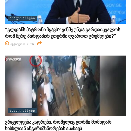
ᲐᲮᲐᲚᲘ ᲐᲛᲑᲔᲑᲘ
“გლდანს პატრონი ჰყავს? ვინმე უნდა გარდაიცვალოს,
რომ მერე პირდაპირ ეთერში ღვაროთ ცრემლები?”
აგვისტო 3, 2026
ᲐᲮᲐᲚᲘ ᲐᲛᲑᲔᲑᲘ
ვრცელდება კადრები, რომელიც გორში მომხდარ
სისხლიან ანგარიშსწორებას ასახავს