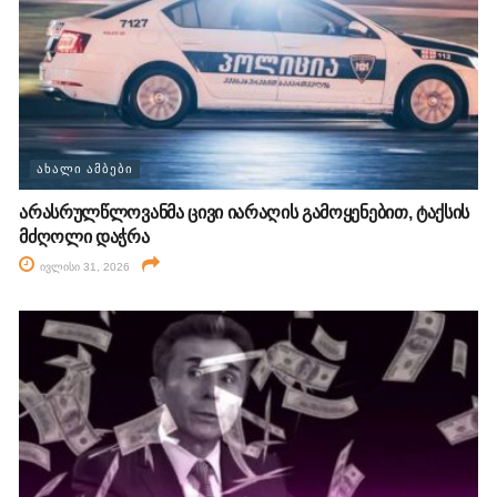
ᲐᲮᲐᲚᲘ ᲐᲛᲑᲔᲑᲘ
არასრულწლოვანმა ცივი იარაღის გამოყენებით, ტაქსის
მძღოლი დაჭრა
ივლისი 31, 2026