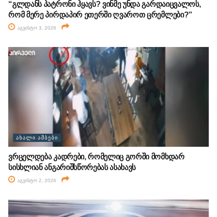
“გლდანს პატრონი ჰყავს? ვინმე უნდა გარდაიცვალოს,
რომ მერე პირდაპირ ეთერში ღვაროთ ცრემლები?”
აგვისტო 3, 2026
ᲐᲮᲐᲚᲘ ᲐᲛᲑᲔᲑᲘ
ვრცელდება კადრები, რომელიც გორში მომხდარ
სისხლიან ანგარიშსწორებას ასახავს
აგვისტო 2, 2026