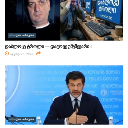
ᲐᲮᲐᲚᲘ ᲐᲛᲑᲔᲑᲘ
დაბლოკე ტროლი — დატოვე უმუშევარი !
აგვისტო 6, 2026
ᲐᲮᲐᲚᲘ ᲐᲛᲑᲔᲑᲘ