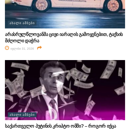
ᲐᲮᲐᲚᲘ ᲐᲛᲑᲔᲑᲘ
არასრულწლოვანმა ცივი იარაღის გამოყენებით, ტაქსის
მძღოლი დაჭრა
ივლისი 31, 2026
ᲐᲮᲐᲚᲘ ᲐᲛᲑᲔᲑᲘ
საქართველო პუტინის კრიპტო ომში? – როგორ იქცა