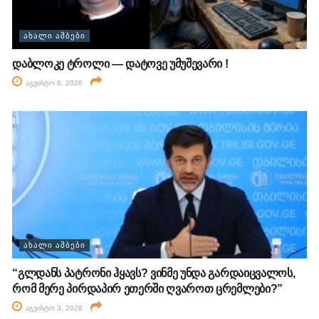
ᲐᲮᲐᲚᲘ ᲐᲛᲑᲔᲑᲘ
დაბლოკე ტროლი — დატოვე უმუშევარი !
აგვისტო 6, 2026
ᲐᲮᲐᲚᲘ ᲐᲛᲑᲔᲑᲘ
“გლდანს პატრონი ჰყავს? ვინმე უნდა გარდაიცვალოს,
რომ მერე პირდაპირ ეთერში ღვაროთ ცრემლები?”
აგვისტო 3, 2026