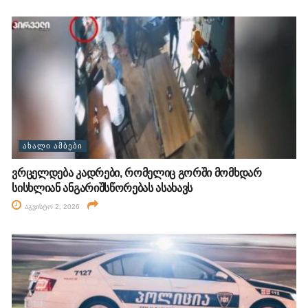
ᲐᲮᲐᲚᲘ ᲐᲛᲑᲔᲑᲘ
ვრცელდება კადრები, რომელიც გორში მომხდარ
სისხლიან ანგარიშსწორებას ასახავს
აგვისტო 2, 2026