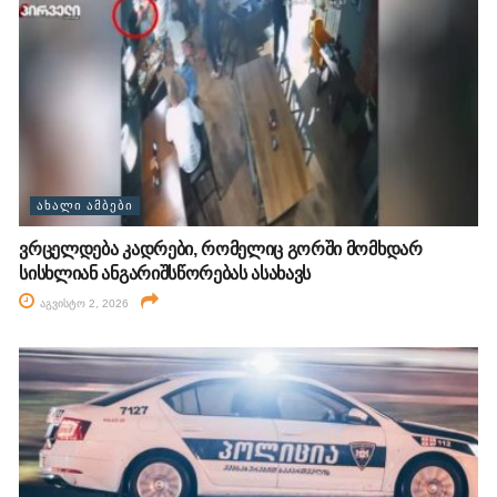
ᲐᲮᲐᲚᲘ ᲐᲛᲑᲔᲑᲘ
ვრცელდება კადრები, რომელიც გორში მომხდარ
სისხლიან ანგარიშსწორებას ასახავს
აგვისტო 2, 2026