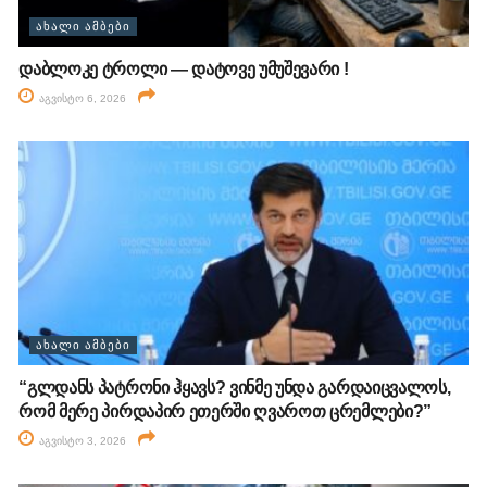
ᲐᲮᲐᲚᲘ ᲐᲛᲑᲔᲑᲘ
დაბლოკე ტროლი — დატოვე უმუშევარი !
აგვისტო 6, 2026
ᲐᲮᲐᲚᲘ ᲐᲛᲑᲔᲑᲘ
“გლდანს პატრონი ჰყავს? ვინმე უნდა გარდაიცვალოს,
რომ მერე პირდაპირ ეთერში ღვაროთ ცრემლები?”
აგვისტო 3, 2026