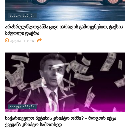
ᲐᲮᲐᲚᲘ ᲐᲛᲑᲔᲑᲘ
არასრულწლოვანმა ცივი იარაღის გამოყენებით, ტაქსის
მძღოლი დაჭრა
ივლისი 31, 2026
ᲐᲮᲐᲚᲘ ᲐᲛᲑᲔᲑᲘ
საქართველო პუტინის კრიპტო ომში? – როგორ იქცა
ქვეყანა კრიპტო სამოთხედ