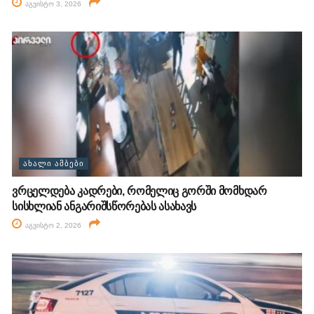
აგვისტო 3, 2026
ᲐᲮᲐᲚᲘ ᲐᲛᲑᲔᲑᲘ
ვრცელდება კადრები, რომელიც გორში მომხდარ
სისხლიან ანგარიშსწორებას ასახავს
აგვისტო 2, 2026