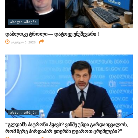
ᲐᲮᲐᲚᲘ ᲐᲛᲑᲔᲑᲘ
დაბლოკე ტროლი — დატოვე უმუშევარი !
აგვისტო 6, 2026
ᲐᲮᲐᲚᲘ ᲐᲛᲑᲔᲑᲘ
“გლდანს პატრონი ჰყავს? ვინმე უნდა გარდაიცვალოს,
რომ მერე პირდაპირ ეთერში ღვაროთ ცრემლები?”