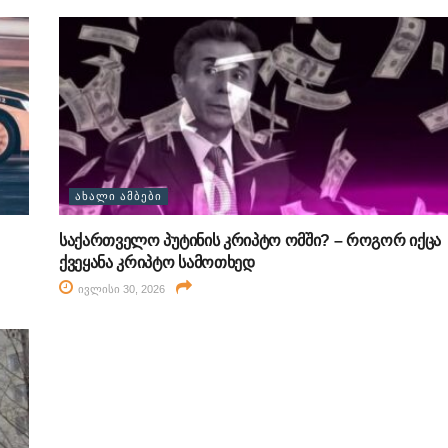
ᲐᲮᲐᲚᲘ ᲐᲛᲑᲔᲑᲘ
საქართველო პუტინის კრიპტო ომში? – როგორ იქცა
ქვეყანა კრიპტო სამოთხედ
ივლისი 30, 2026