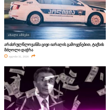
ᲐᲮᲐᲚᲘ ᲐᲛᲑᲔᲑᲘ
არასრულწლოვანმა ცივი იარაღის გამოყენებით, ტაქსის
მძღოლი დაჭრა
ივლისი 31, 2026