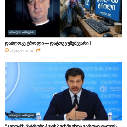
ᲐᲮᲐᲚᲘ ᲐᲛᲑᲔᲑᲘ
დაბლოკე ტროლი — დატოვე უმუშევარი !
აგვისტო 6, 2026
ᲐᲮᲐᲚᲘ ᲐᲛᲑᲔᲑᲘ
“გლდანს პატრონი ჰყავს? ვინმე უნდა გარდაიცვალოს,