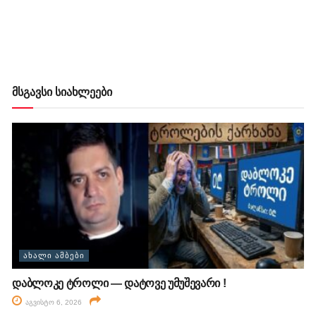
მსგავსი სიახლეები
ᲐᲮᲐᲚᲘ ᲐᲛᲑᲔᲑᲘ
დაბლოკე ტროლი — დატოვე უმუშევარი !
აგვისტო 6, 2026