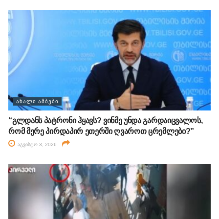
ᲐᲮᲐᲚᲘ ᲐᲛᲑᲔᲑᲘ
“გლდანს პატრონი ჰყავს? ვინმე უნდა გარდაიცვალოს,
რომ მერე პირდაპირ ეთერში ღვაროთ ცრემლები?”
აგვისტო 3, 2026