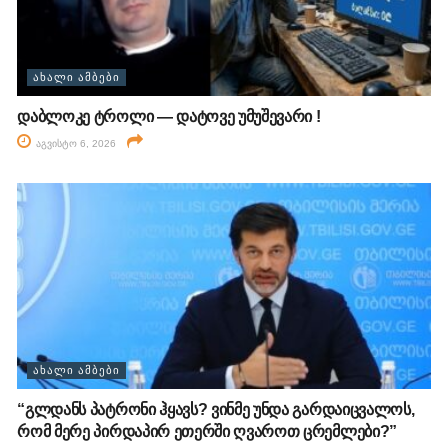
ᲐᲮᲐᲚᲘ ᲐᲛᲑᲔᲑᲘ
დაბლოკე ტროლი — დატოვე უმუშევარი !
აგვისტო 6, 2026
ᲐᲮᲐᲚᲘ ᲐᲛᲑᲔᲑᲘ
“გლდანს პატრონი ჰყავს? ვინმე უნდა გარდაიცვალოს,
რომ მერე პირდაპირ ეთერში ღვაროთ ცრემლები?”