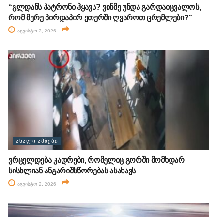
“გლდანს პატრონი ჰყავს? ვინმე უნდა გარდაიცვალოს,
რომ მერე პირდაპირ ეთერში ღვაროთ ცრემლები?”
აგვისტო 3, 2026
ᲐᲮᲐᲚᲘ ᲐᲛᲑᲔᲑᲘ
ვრცელდება კადრები, რომელიც გორში მომხდარ
სისხლიან ანგარიშსწორებას ასახავს
აგვისტო 2, 2026