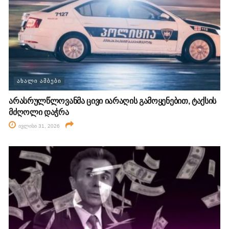
ᲐᲮᲐᲚᲘ ᲐᲛᲑᲔᲑᲘ
არასრულწლოვანმა ცივი იარაღის გამოყენებით, ტაქსის
მძღოლი დაჭრა
ივლისი 31, 2026