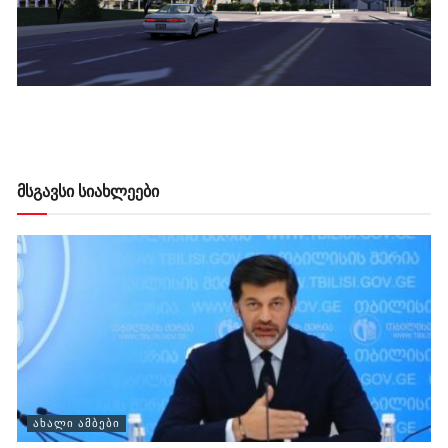
მსგავსი სიახლეები
ᲐᲮᲐᲚᲘ ᲐᲛᲑᲔᲑᲘ