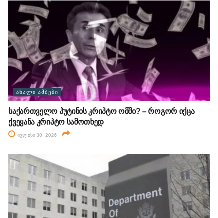
ᲐᲮᲐᲚᲘ ᲐᲛᲑᲔᲑᲘ
საქართველო პუტინის კრიპტო ომში? – როგორ იქცა
ქვეყანა კრიპტო სამოთხედ
ივლისი 30, 2026