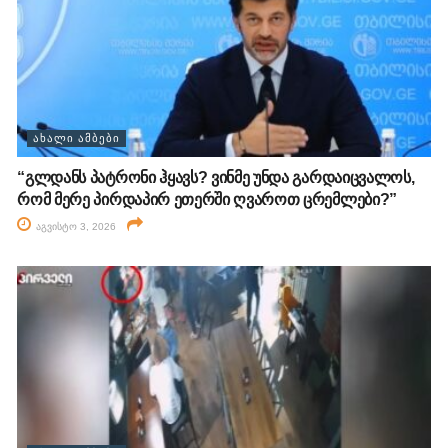
ᲐᲮᲐᲚᲘ ᲐᲛᲑᲔᲑᲘ
“გლდანს პატრონი ჰყავს? ვინმე უნდა გარდაიცვალოს,
რომ მერე პირდაპირ ეთერში ღვაროთ ცრემლები?”
აგვისტო 3, 2026