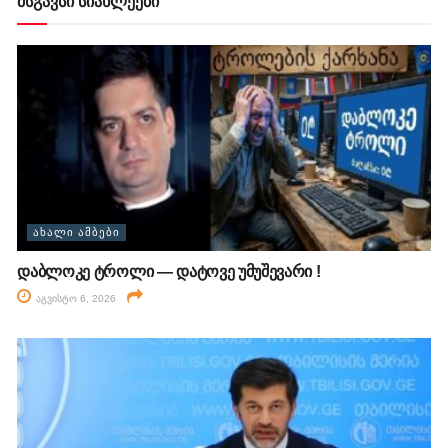
მსგავსი სიახლეები
ᲐᲮᲐᲚᲘ ᲐᲛᲑᲔᲑᲘ
დაბლოკე ტროლი — დატოვე უმუშევარი !
აგვისტო 6, 2026