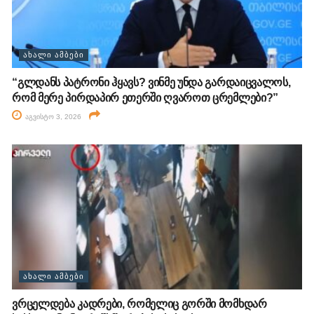
ᲐᲮᲐᲚᲘ ᲐᲛᲑᲔᲑᲘ
“გლდანს პატრონი ჰყავს? ვინმე უნდა გარდაიცვალოს,
რომ მერე პირდაპირ ეთერში ღვაროთ ცრემლები?”
აგვისტო 3, 2026
ᲐᲮᲐᲚᲘ ᲐᲛᲑᲔᲑᲘ
ვრცელდება კადრები, რომელიც გორში მომხდარ