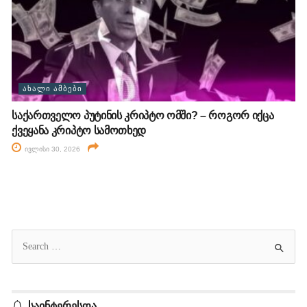
ᲐᲮᲐᲚᲘ ᲐᲛᲑᲔᲑᲘ
საქართველო პუტინის კრიპტო ომში? – როგორ იქცა
ქვეყანა კრიპტო სამოთხედ
ივლისი 30, 2026
საინტერესოა