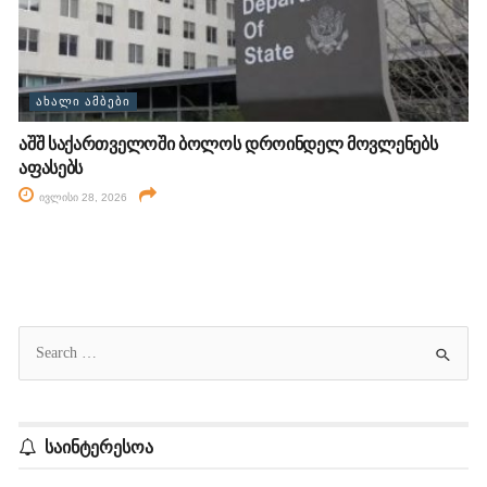
ᲐᲮᲐᲚᲘ ᲐᲛᲑᲔᲑᲘ
აშშ საქართველოში ბოლოს დროინდელ მოვლენებს
აფასებს
ივლისი 28, 2026
საინტერესოა