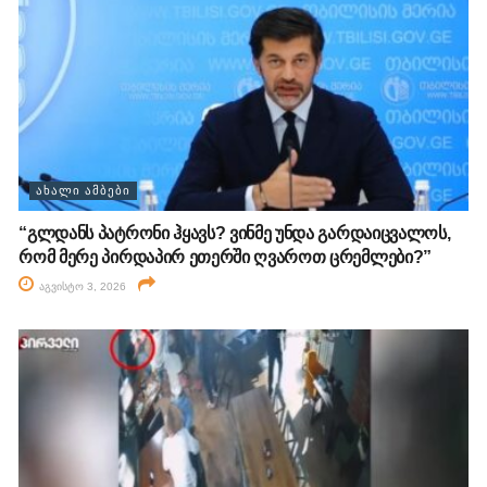
ᲐᲮᲐᲚᲘ ᲐᲛᲑᲔᲑᲘ
“გლდანს პატრონი ჰყავს? ვინმე უნდა გარდაიცვალოს,
რომ მერე პირდაპირ ეთერში ღვაროთ ცრემლები?”
აგვისტო 3, 2026