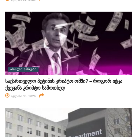
ᲐᲮᲐᲚᲘ ᲐᲛᲑᲔᲑᲘ
საქართველო პუტინის კრიპტო ომში? – როგორ იქცა
ქვეყანა კრიპტო სამოთხედ
ივლისი 30, 2026