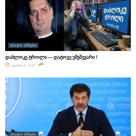
ᲐᲮᲐᲚᲘ ᲐᲛᲑᲔᲑᲘ
დაბლოკე ტროლი — დატოვე უმუშევარი !
აგვისტო 6, 2026
ᲐᲮᲐᲚᲘ ᲐᲛᲑᲔᲑᲘ