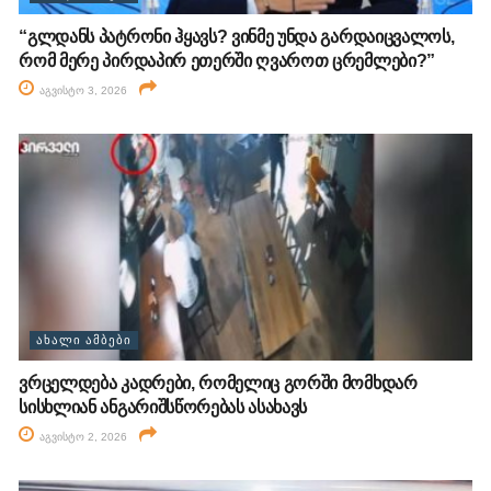
“გლდანს პატრონი ჰყავს? ვინმე უნდა გარდაიცვალოს,
რომ მერე პირდაპირ ეთერში ღვაროთ ცრემლები?”
აგვისტო 3, 2026
ᲐᲮᲐᲚᲘ ᲐᲛᲑᲔᲑᲘ
ვრცელდება კადრები, რომელიც გორში მომხდარ
სისხლიან ანგარიშსწორებას ასახავს
აგვისტო 2, 2026