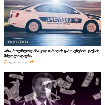
ᲐᲮᲐᲚᲘ ᲐᲛᲑᲔᲑᲘ
არასრულწლოვანმა ცივი იარაღის გამოყენებით, ტაქსის
მძღოლი დაჭრა
ივლისი 31, 2026