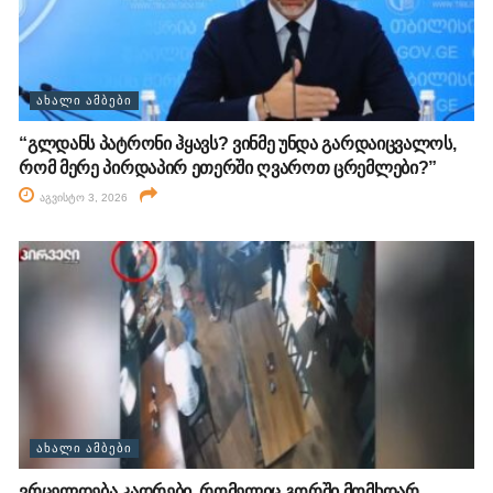
ᲐᲮᲐᲚᲘ ᲐᲛᲑᲔᲑᲘ
“გლდანს პატრონი ჰყავს? ვინმე უნდა გარდაიცვალოს,
რომ მერე პირდაპირ ეთერში ღვაროთ ცრემლები?”
აგვისტო 3, 2026
ᲐᲮᲐᲚᲘ ᲐᲛᲑᲔᲑᲘ
ვრცელდება კადრები, რომელიც გორში მომხდარ