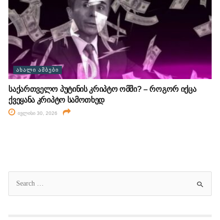
ᲐᲮᲐᲚᲘ ᲐᲛᲑᲔᲑᲘ
საქართველო პუტინის კრიპტო ომში? – როგორ იქცა
ქვეყანა კრიპტო სამოთხედ
ივლისი 30, 2026