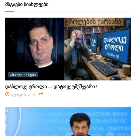
მსგავსი სიახლეები
ᲐᲮᲐᲚᲘ ᲐᲛᲑᲔᲑᲘ
დაბლოკე ტროლი — დატოვე უმუშევარი !
აგვისტო 6, 2026