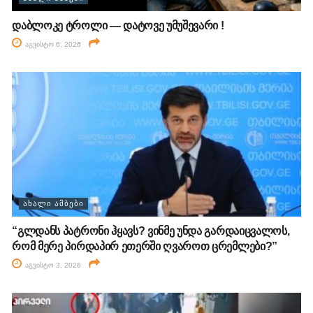
დაბლოკე ტროლი — დატოვე უმუშევარი !
აგვისტო 6, 2026
ᲐᲮᲐᲚᲘ ᲐᲛᲑᲔᲑᲘ
“გლდანს პატრონი ჰყავს? ვინმე უნდა გარდაიცვალოს,
რომ მერე პირდაპირ ეთერში ღვაროთ ცრემლები?”
აგვისტო 3, 2026