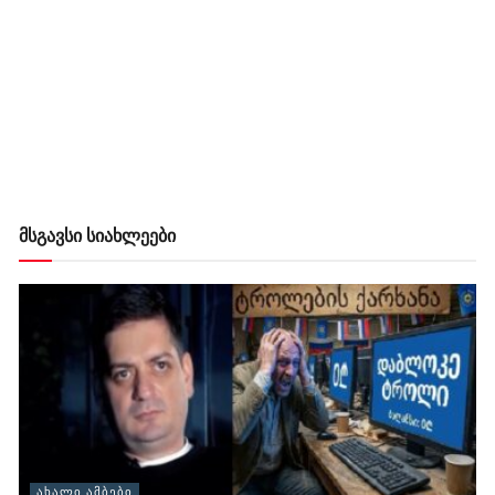
მსგავსი სიახლეები
ᲐᲮᲐᲚᲘ ᲐᲛᲑᲔᲑᲘ