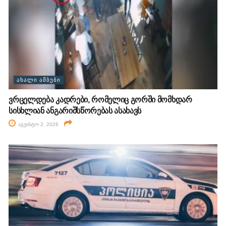
ᲐᲮᲐᲚᲘ ᲐᲛᲑᲔᲑᲘ
ვრცელდება კადრები, რომელიც გორში მომხდარ
სისხლიან ანგარიშსწორებას ასახავს
აგვისტო 2, 2026