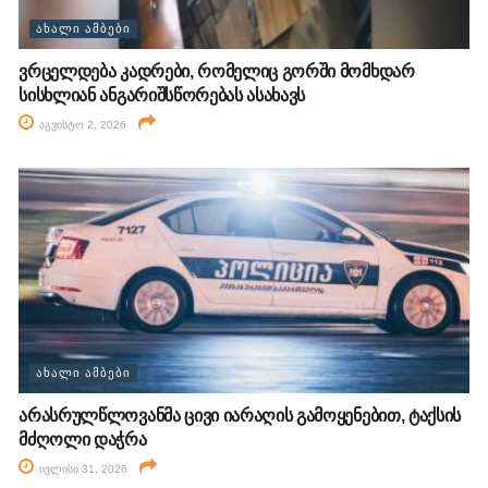
ᲐᲮᲐᲚᲘ ᲐᲛᲑᲔᲑᲘ
ვრცელდება კადრები, რომელიც გორში მომხდარ
სისხლიან ანგარიშსწორებას ასახავს
აგვისტო 2, 2026
ᲐᲮᲐᲚᲘ ᲐᲛᲑᲔᲑᲘ
არასრულწლოვანმა ცივი იარაღის გამოყენებით, ტაქსის
მძღოლი დაჭრა
ივლისი 31, 2026