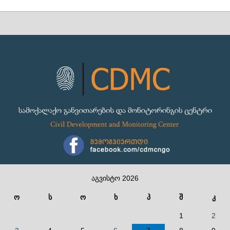
აგვისტო 2026
ო
ს
ო
ხ
პ
შ
კ
1
2