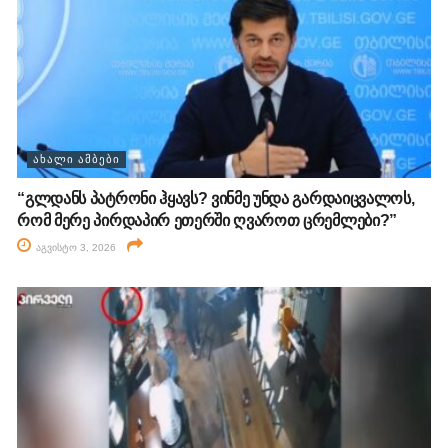
ᲐᲮᲐᲚᲘ ᲐᲛᲑᲔᲑᲘ
“გლდანს პატრონი ჰყავს? ვინმე უნდა გარდაიცვალოს,
რომ მერე პირდაპირ ეთერში ღვაროთ ცრემლები?”
აგვისტო 3, 2026