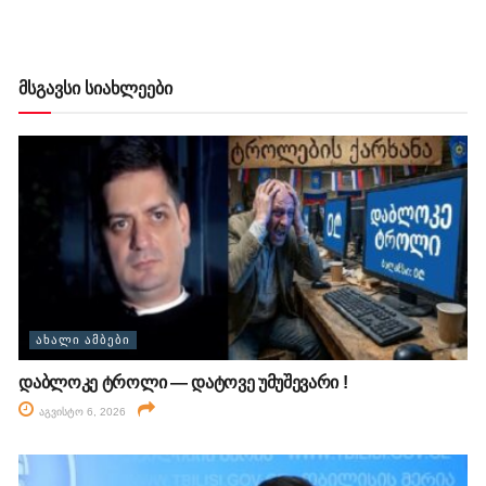
მსგავსი სიახლეები
ᲐᲮᲐᲚᲘ ᲐᲛᲑᲔᲑᲘ
დაბლოკე ტროლი — დატოვე უმუშევარი !
აგვისტო 6, 2026