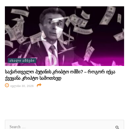
ᲐᲮᲐᲚᲘ ᲐᲛᲑᲔᲑᲘ
საქართველო პუტინის კრიპტო ომში? – როგორ იქცა
ქვეყანა კრიპტო სამოთხედ
ივლისი 30, 2026