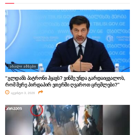
ᲐᲮᲐᲚᲘ ᲐᲛᲑᲔᲑᲘ
“გლდანს პატრონი ჰყავს? ვინმე უნდა გარდაიცვალოს,
რომ მერე პირდაპირ ეთერში ღვაროთ ცრემლები?”
აგვისტო 3, 2026