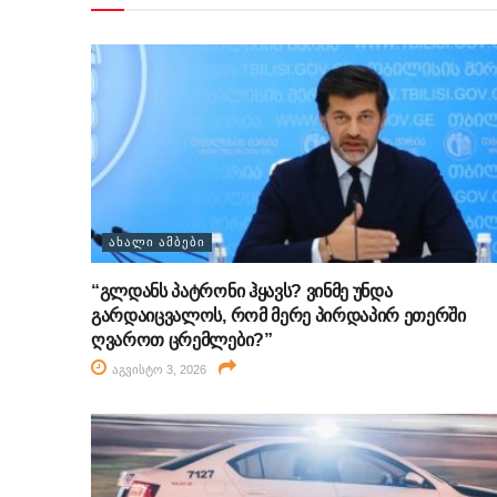
ᲐᲮᲐᲚᲘ ᲐᲛᲑᲔᲑᲘ
“გლდანს პატრონი ჰყავს? ვინმე უნდა
გარდაიცვალოს, რომ მერე პირდაპირ ეთერში
ღვაროთ ცრემლები?”
აგვისტო 3, 2026