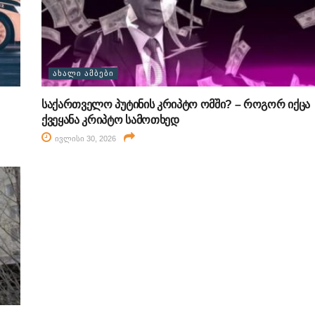
ᲐᲮᲐᲚᲘ ᲐᲛᲑᲔᲑᲘ
საქართველო პუტინის კრიპტო ომში? – როგორ იქცა
ქვეყანა კრიპტო სამოთხედ
ივლისი 30, 2026