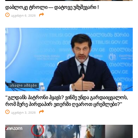
დაბლოკე ტროლი — დატოვე უმუშევარი !
აგვისტო 6, 2026
ᲐᲮᲐᲚᲘ ᲐᲛᲑᲔᲑᲘ
“გლდანს პატრონი ჰყავს? ვინმე უნდა გარდაიცვალოს,
რომ მერე პირდაპირ ეთერში ღვაროთ ცრემლები?”
აგვისტო 3, 2026