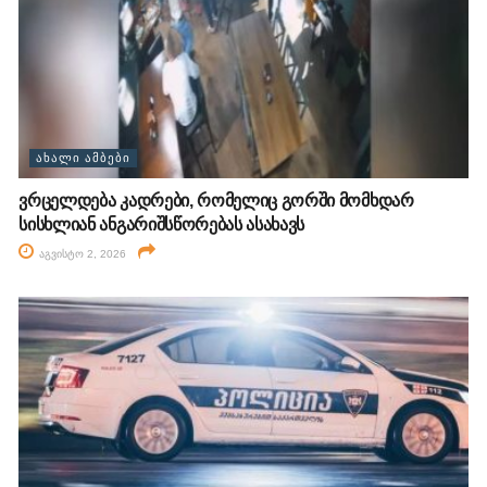
ᲐᲮᲐᲚᲘ ᲐᲛᲑᲔᲑᲘ
ვრცელდება კადრები, რომელიც გორში მომხდარ
სისხლიან ანგარიშსწორებას ასახავს
აგვისტო 2, 2026