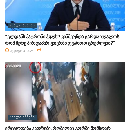
ᲐᲮᲐᲚᲘ ᲐᲛᲑᲔᲑᲘ
“გლდანს პატრონი ჰყავს? ვინმე უნდა გარდაიცვალოს,
რომ მერე პირდაპირ ეთერში ღვაროთ ცრემლები?”
აგვისტო 3, 2026
ᲐᲮᲐᲚᲘ ᲐᲛᲑᲔᲑᲘ
ვრცელდება კადრები, რომელიც გორში მომხდარ