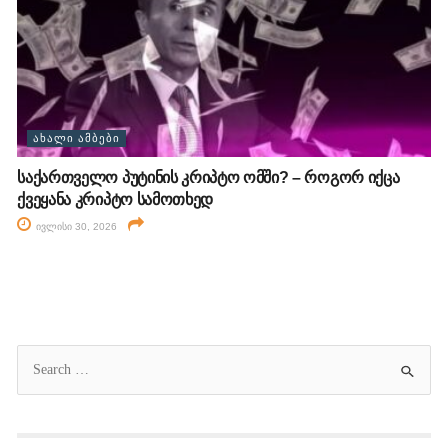
ᲐᲮᲐᲚᲘ ᲐᲛᲑᲔᲑᲘ
საქართველო პუტინის კრიპტო ომში? – როგორ იქცა
ქვეყანა კრიპტო სამოთხედ
ივლისი 30, 2026