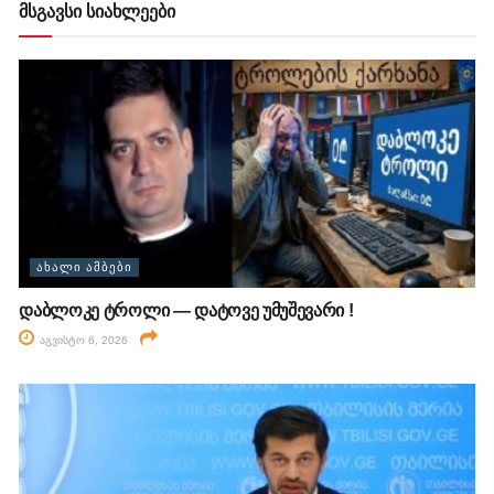
მსგავსი სიახლეები
ᲐᲮᲐᲚᲘ ᲐᲛᲑᲔᲑᲘ
დაბლოკე ტროლი — დატოვე უმუშევარი !
აგვისტო 6, 2026