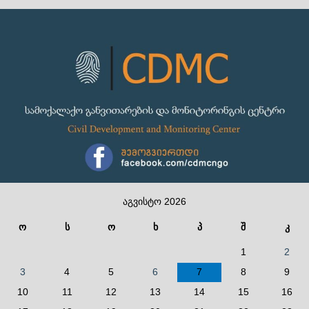
აგვისტო 2026
ო
ს
ო
ხ
პ
შ
კ
1
2
3
4
5
6
7
8
9
10
11
12
13
14
15
16