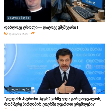
ᲐᲮᲐᲚᲘ ᲐᲛᲑᲔᲑᲘ
დაბლოკე ტროლი — დატოვე უმუშევარი !
აგვისტო 6, 2026
ᲐᲮᲐᲚᲘ ᲐᲛᲑᲔᲑᲘ
“გლდანს პატრონი ჰყავს? ვინმე უნდა გარდაიცვალოს,
რომ მერე პირდაპირ ეთერში ღვაროთ ცრემლები?”